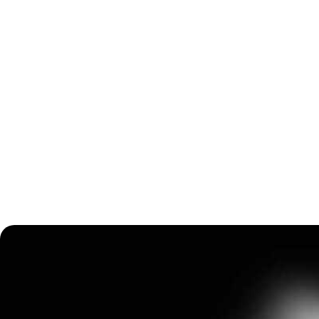
- кинематографичные спецэффекты, сделанные на заказ
хоррор за рубежом;
- возможность наблюдать за друзьями по камерам, если
слишком страшной.
Форма согласия от родителей высылается организато
бронирования.
Необходим оригинал паспорта для подтверждения возр
На все сеансы требуется обязательная предоплата в ра
отмене бронирования менее чем за 24 часа до сеанса п
возвращается.
ГАЛЕРЕЯ