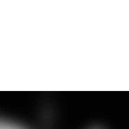
 экспертами в тематике
 игра оказалась для вас
ром при подтверждении
аста.
змере 2000 рублей. При
редоплата не