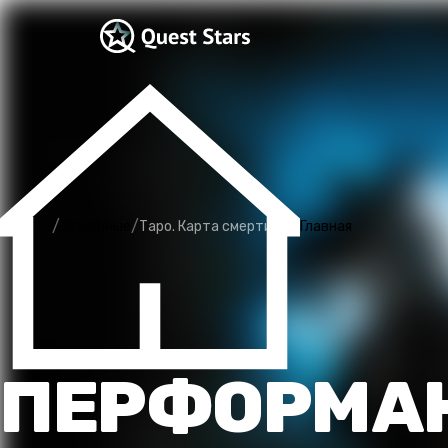
/
/
Страшные
Таро. Карта смерти
Главная
ПЕРФОРМАН