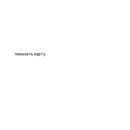
АДРЕС
Метро
м. Бауманская
Адрес
пер. Балакиревский, д. 1/28, стр. 1
Как пройти
5 минут пешком от остановки «Балакиревский
переулок»
показать карту