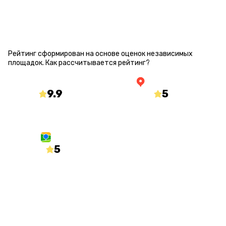
РЕЙТИНГ КВЕСТА
Рейтинг сформирован на основе оценок независимых
площадок.
Как рассчитывается рейтинг?
9.9
/10
5
/5
mir-kvestov.ru
yandex.ru/maps
5
/5
2gis.ru
О КВЕСТЕ
Статус
Количество игроков
Открыт
от 1 до 10