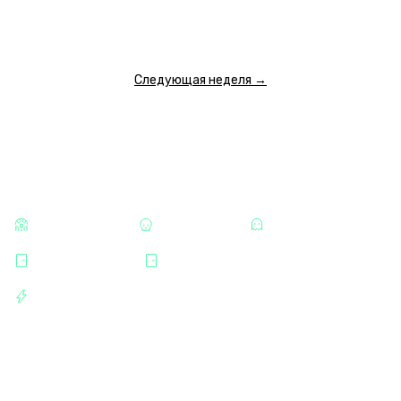
ПОКАЗАТЬ ЕЩЕ
Следующая неделя →
КАТЕГОРИИ
СТРАШНЫЕ
ХОРРОРЫ
МИСТИКА
ИЗМАЙЛОВО
УЛИЦА СОВЕТСКАЯ
РАЗВЛЕЧЕНИЯ