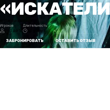
«ИСКАТЕЛИ
м. Партизанская
Игроков
Длительность
от 1 до 10
60 минут
ЗАБРОНИРОВАТЬ
ОСТАВИТЬ ОТЗЫВ
СЮЖЕТ
ОСОБЕННОСТИ
ГАЛЕРЕЯ
РАСПИСАНИЕ
КАТЕГОРИИ
ОТ
СЮЖЕТ
Шоу «Искатели могил» пользовалось огромной популярно
Команда во главе с Лэнсом Престоном согласилась пров
психиатрической лечебнице, о которой давно ходят жу
неделю шоу закрыли, а всех ее участников признали пр
их так и не удалось найти. Единственная зацепка, котор
запись с камеры, на которой один из участников утверж
недели идет в темноте по коридору, который не имеет 