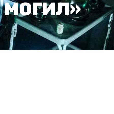
 МОГИЛ»
9
ЗЫВЫ
БОЛЬШЕ КВЕСТОВ
стью в 2001 году.
ести ночь в
ткие легенды. Спустя
опавшими без вести, ведь
ая была у полицейских, –
дает, что уже около
конца.