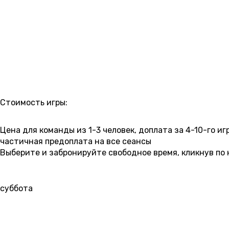
РАСПИСАНИЕ
Стоимость игры:
5 500 ₽
6 000 ₽
6 500 ₽
7 000 ₽
7 500 ₽
8 000 ₽
Цена для команды из 1-3 человек, доплата за 4-10-го игр
частичная предоплата на все сеансы
Выберите и забронируйте свободное время, кликнув по 
8 АВГУСТА
00:30
02:00
03:10
04:20
05:30
суббота
9 АВГУСТА