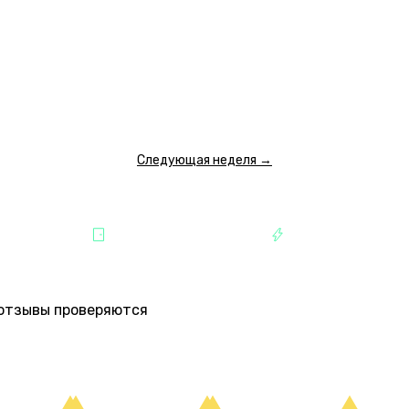
06:40
07:50
09:00
10:20
11:30
12:40
14:00
15:
11 000 ₽
12 000 ₽
6 000 ₽
6 000 ₽
6 000 ₽
6 000 ₽
6 500 ₽
6 50
ПОКАЗАТЬ ЕЩЕ
Следующая неделя →
МАЙЛОВО
УЛИЦА СОВЕТСКАЯ
РАЗВЛЕЧЕНИЯ
е отзывы проверяются