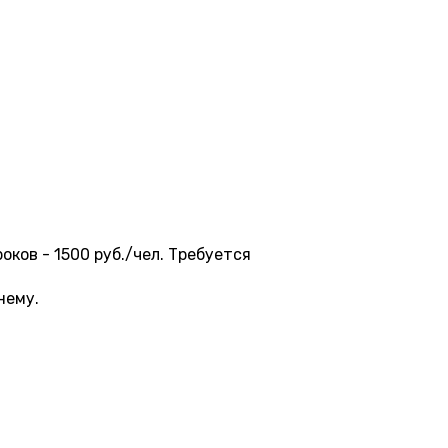
9 500 ₽
10 000 ₽
11 000 ₽
12 000 ₽
оков - 1500 руб./чел. Требуется
нему.
06:40
07:50
09:00
10:20
11:30
12:40
14:00
15:
6 000 ₽
6 000 ₽