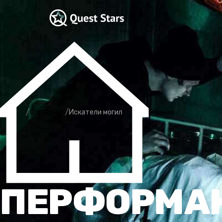
/
/
Страшные
Искатели могил
Главная
ПЕРФОРМА