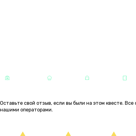
14 АВГУСТА
00:30
02:00
03:10
04:20
05:30
пятница
8 000 ₽
8 000 ₽
8 000 ₽
9 500 ₽
10 000 ₽
КАТЕГОРИИ
СТРАШНЫЕ
ХОРРОРЫ
МИСТИКА
ИЗ
ОТЗЫВЫ
9
Оставьте свой отзыв, если вы были на этом квесте. Вс
нашими операторами.
ОСТАВИТЬ ОТЗЫВ