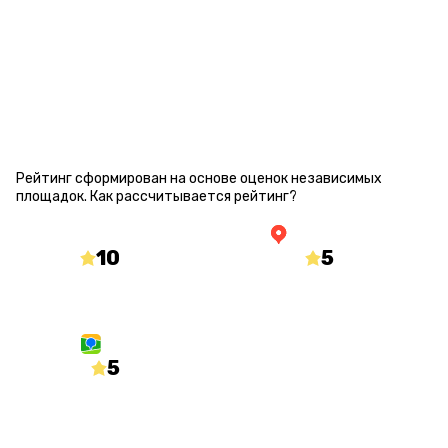
2
ОСОБЕННОСТИ
ГАЛЕРЕЯ
РАСПИСАНИЕ
КАТЕГОРИИ
ОТЗЫВЫ
РЕЙТИНГ КВЕСТА
Рейтинг сформирован на основе оценок независимых
площадок.
Как рассчитывается рейтинг?
10
/10
5
/5
mir-kvestov.ru
yandex.ru/maps
5
/5
2gis.ru