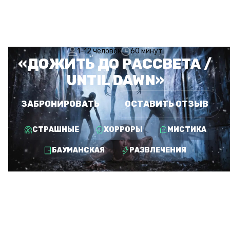
1–12 человек
60 минут
«ДОЖИТЬ ДО РАССВЕТА /
UNTIL DAWN»
ЗАБРОНИРОВАТЬ
ОСТАВИТЬ ОТЗЫВ
СТРАШНЫЕ
ХОРРОРЫ
МИСТИКА
БАУМАНСКАЯ
РАЗВЛЕЧЕНИЯ
БОЛЬШЕ КВЕСТОВ ИЗ
КАТЕГОРИИ «СТРАШНЫЕ»