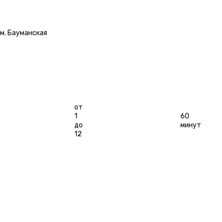
РАССВЕТА / UNTIL
DAWN»
м. Бауманская
Длительность
Игроков
от
1
60
до
минут
12
ЗАБРОНИРОВАТЬ
ОСТАВИТЬ ОТЗЫВ