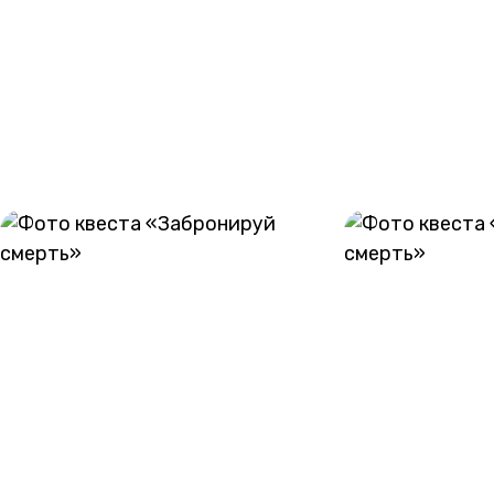
совершать любые опасные действия, которые могут
привести к травмам при столкновении с твердыми
поверхностями.
ГАЛЕРЕЯ