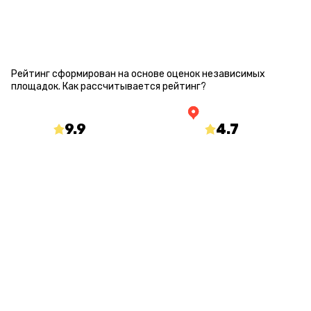
РЕЙТИНГ КВЕСТА
Рейтинг сформирован на основе оценок независимых
площадок.
Как рассчитывается рейтинг?
9.9
/10
4.7
/5
mir-kvestov.ru
yandex.ru/maps
О КВЕСТЕ
Статус
Количество игроков
Открыт
от 1 до 8
Длительность
Процент страха
60 минут
100 %
С актером
Сложность загадок
Да
Средний
Возраст
18+ (16+ (бесконтактный), 18+ (контактный))