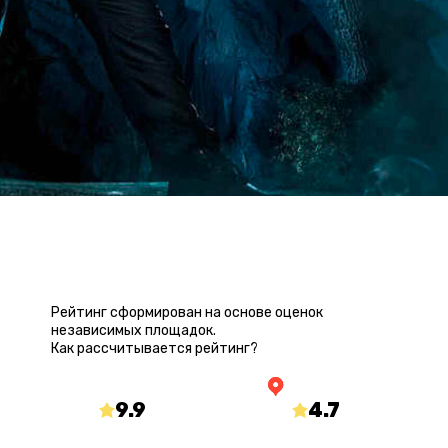
РЕЙТИНГ КВЕСТА
Рейтинг сформирован на основе оценок
независимых площадок.
Как рассчитывается рейтинг?
9.9
/10
4.7
/5
mir-kvestov.ru
yandex.ru/maps