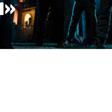
И»
6
ЗЫВЫ
БОЛЬШЕ КВЕСТОВ
ой Америки (США и
тыми лесами и богатой
нитой Аппалачской тропы
о наступления темноты.
 поглощает в себя все