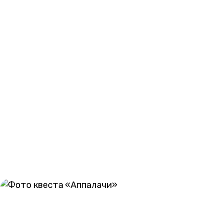
- возможность принимать решения, от которых зависит
выберется наружу;
- жанры: мистика, стелс и хоррор;
- индивидуальные испытания;
- возможность добавить 1 актера, стоимость – 2000 ру
- возможность взять сопровождающего от квеста – 1500
- поздравление с днем рождения – 2000 рублей.
Форму записки от родителей высылает организатор.
ГАЛЕРЕЯ