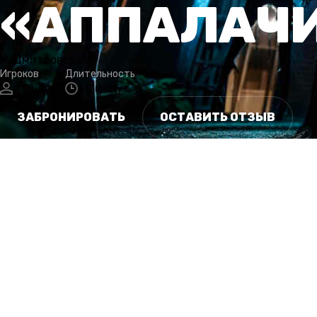
«АППАЛАЧ
м. Дмитровская
Игроков
Длительность
от 1 до 17
60 минут
ЗАБРОНИРОВАТЬ
ОСТАВИТЬ ОТЗЫВ
СЮЖЕТ
ОСОБЕННОСТИ
ГАЛЕРЕЯ
РАСПИСАНИЕ
КАТЕГОРИИ
ОТ
СЮЖЕТ
Аппалачи – древняя горная система на востоке Северн
Канада), известная своей изрезанной местностью, гус
геологической историей, являющаяся домом для знаме
для пешего туризма.
Но туристические фирмы водят людей исключительно д
Ведь в этих местах скрыта жуткая темная сила, которая