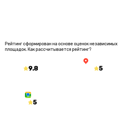
РЕЙТИНГ КВЕСТА
Рейтинг сформирован на основе оценок независимых
площадок.
Как рассчитывается рейтинг?
9.8
/10
5
/5
mir-kvestov.ru
yandex.ru/maps
5
/5
2gis.ru
О КВЕСТЕ