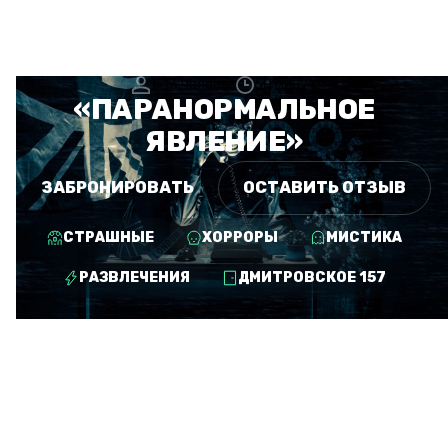
1–13 человек
60 минут
«ПАРАНОРМАЛЬНОЕ
ЯВЛЕНИЕ»
ЗАБРОНИРОВАТЬ
ОСТАВИТЬ ОТЗЫВ
СТРАШНЫЕ
ХОРРОРЫ
МИСТИКА
РАЗВЛЕЧЕНИЯ
ДМИТРОВСКОЕ 157
БОЛЬШЕ КВЕСТОВ ИЗ
КАТЕГОРИИ «СТРАШНЫЕ»
ПЕРФОРМАНС
ПЕРФОРМАНС