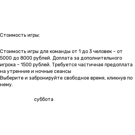
РАСПИСАНИЕ
Стоимость игры:
5 000 ₽
6 000 ₽
6 500 ₽
7 000 ₽
7 500 ₽
8 000 ₽
Стоимость игры для команды от 1 до 3 человек – от
5000 до 8000 рублей. Доплата за дополнительного
игрока – 1500 рублей. Требуется частичная предоплата
на утренние и ночные сеансы
Выберите и забронируйте свободное время, кликнув по
нему.
8 АВГУСТА
суббота
00:20
01:40
03:00
11:00
12:20
13:40
15:00
6 500 ₽
6 500 ₽
16:20
17:40
19:00
20:20
21:40
23:00
6 500 ₽
7 000 ₽
7 000 ₽
7 000 ₽
7 500 ₽
7 500 ₽