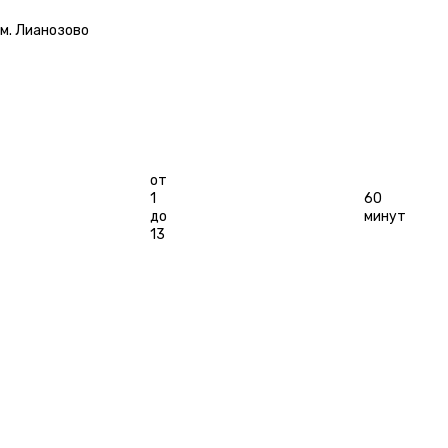
ЯВЛЕНИЕ»
м. Лианозово
Длительность
Игроков
от
1
60
до
минут
13
ЗАБРОНИРОВАТЬ
ОСТАВИТЬ ОТЗЫВ
1
ОСОБЕННОСТИ
ГАЛЕРЕЯ
РАСПИСАНИЕ
КАТЕГОРИИ
ОТЗЫВЫ
Б