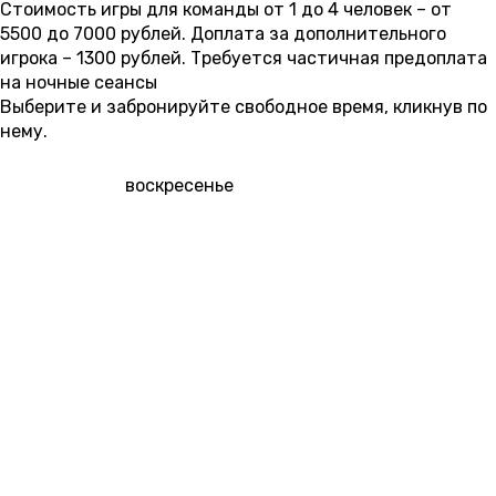
Стоимость игры для команды от 1 до 4 человек – от
5500 до 7000 рублей. Доплата за дополнительного
игрока – 1300 рублей. Требуется частичная предоплата
на ночные сеансы
Выберите и забронируйте свободное время, кликнув по
нему.
9 АВГУСТА
воскресенье
01:00
03:00
09:00
11:00
13:00
15:00
17:00
7 000 ₽
7 500 ₽
7 500 ₽
7 500 ₽
19:00
21:00
23:00
7 000 ₽
7 000 ₽
10 АВГУСТА
понедельник
01:00
03:00
09:00
11:00
13:00
15:00
17:00
7 000 ₽
5 500 ₽
5 500 ₽
19:00
21:00
23:00
6 500 ₽
6 500 ₽
6 500 ₽