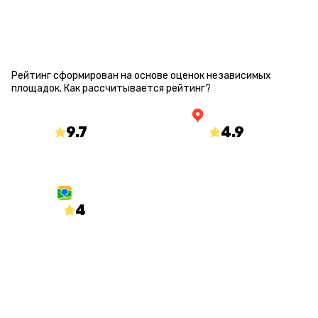
РЕЙТИНГ КВЕСТА
Рейтинг сформирован на основе оценок независимых
площадок.
Как рассчитывается рейтинг?
9.7
/10
4.9
/5
mir-kvestov.ru
yandex.ru/maps
4
/5
2gis.ru
О КВЕСТЕ
Статус
Количество игроков
Открыт
от 1 до 15