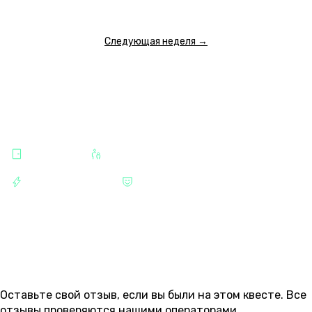
ПОКАЗАТЬ ЕЩЕ
Следующая неделя →
КАТЕГОРИИ
КВЕСТЫ
ДЛЯ ДЕТЕЙ И ПОДРОСТКОВ
РАЗВЛЕЧЕНИЯ
НЕ СТРАШНЫЕ
ОТЗЫВЫ
5
Оставьте свой отзыв, если вы были на этом квесте. Все
отзывы проверяются нашими операторами.