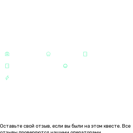
КАТЕГОРИИ
СТРАШНЫЕ
ХОРРОРЫ
ИЗМАЙЛОВО
УЛИЦА СОВЕТСКАЯ
СТЕЛСЫ
РАЗВЛЕЧЕНИЯ
ОТЗЫВЫ
88
Оставьте свой отзыв, если вы были на этом квесте. Все
отзывы проверяются нашими операторами.