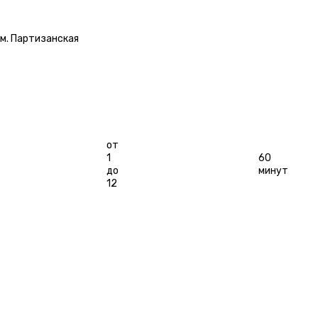
US»
КВЕСТ ЗАКРЫТ
м. Партизанская
Длительность
Игроков
от
1
60
до
минут
12
88
СЮЖЕТ
ОСОБЕННОСТИ
ГАЛЕРЕЯ
КАТЕГОРИИ
ОТЗЫВЫ
БОЛЬ
ПОХОЖИЕ КВЕСТЫ