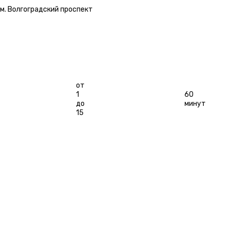
м. Волгоградский проспект
Длительность
Игроков
от
1
60
до
минут
15
СЮЖЕТ
ОСОБЕННОСТИ
ГАЛЕРЕЯ
КАТЕГОРИИ
ОТЗЫВЫ
БОЛЬШЕ
ПОХОЖИЕ КВЕСТЫ
ПЕРФОРМАНС
ПЕРФОРМАНС