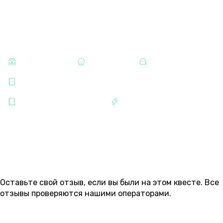
КАТЕГОРИИ
СТРАШНЫЕ
ХОРРОРЫ
МИСТИКА
ВОЛГОГРАДСКИЙ ПРОСПЕКТ
ВЫБЕРИ СВОЮ ИГРУ
РАЗВЛЕЧЕНИЯ
ОТЗЫВЫ
Оставьте свой отзыв, если вы были на этом квесте. Все
отзывы проверяются нашими операторами.
Пока нет ни одного отзыва.
БОЛЬШЕ КВЕСТОВ ИЗ