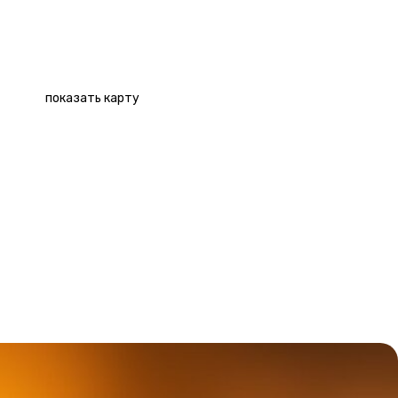
Адрес
пр-т Волгоградский, д. 32, к. 8
Как пройти
От ст. м. Волгоградский проспект пешком 2 минуты,
здание напротив ТЦ «Фэвори». От ст. м. Угрешская
пешком 16 минут
показать карту