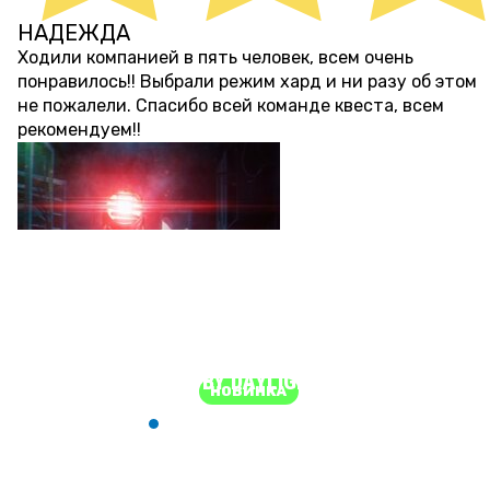
НАДЕЖДА
почти 4 года назад
Ходили компанией в пять человек, всем очень
понравилось!! Выбрали режим хард и ни разу об этом
не пожалели. Спасибо всей команде квеста, всем
рекомендуем!!
«СТРАШНЫЕ»
ПЕРФОРМАНС
RAGE
ЭКШН-ИГРА
DEAD BY DAYLIGHT
18+
НОВИНКА
2-14
м. Партизанская
ТЬ
ЗАБРОНИРОВАТЬ