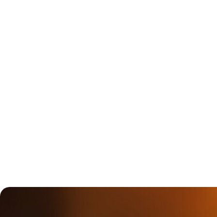
- возможность повлиять на ход сюжетной линии;
- персонализированные кошмары, где каждый игрок ста
своими страхами.
Доступные услуги:
- возможность увеличить уровень страха, добавив акте
рублей в дневное время, в ночное (с 22:30) – 2000 рубле
- фирменное поздравление от актерского состава, стоим
- возможность понаблюдать за игрой по камерам, стоим
На все сеансы требуется обязательная предоплата в ра
отмене бронирования менее чем за сутки предоплата н
Обратите внимание! Квест нельзя проходить людям с ас
у вас имеются противопоказания к активным спортивны
обязательно уведомите об этом оператора.
ГАЛЕРЕЯ