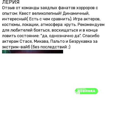
ЛЕРИЯ
около 1 года назад
Отзыв от команды заядлых фанатов хорроров с
опытом: Квест великолепный! Динамичный,
интересный( Есть с чем сравнить). Игра актеров,
костюмы, локации, атмосфера: круть. Рекомендуем
для любителей бояться, восхищаться и в конце
ловить состояние: "да, однозначно да". Спасибо
актерам Стася, Микава, Пальто и Безрукавка за
экстрим-вайб (без последствий ;)
ПОКАЗАТЬ ЕЩЕ
 ИЗ КАТЕГОРИИ 
С
Ы
ПЕРФОРМАНС
ПЕРФОРМАНС
18+
НОВИНКА
ЧУЖОЙ
RAGE
кая
1-10
АБРОНИРОВАТЬ
ЗАБРОНИРОВА