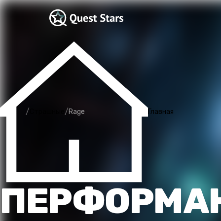
/
/
Страшные
Rage
Главная
ПЕРФОРМАН