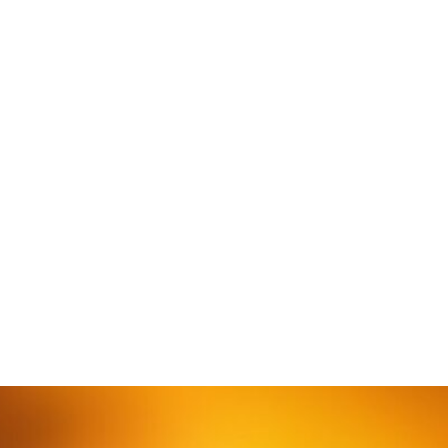
лкивается именно со
ра, стоимость – 1500
й;
ость – 1500 рублей;
ость – 500 рублей.
змере 2500 рублей. При
е возвращается.
тмой и эпилепсией. Если
м играм, а также травмы,