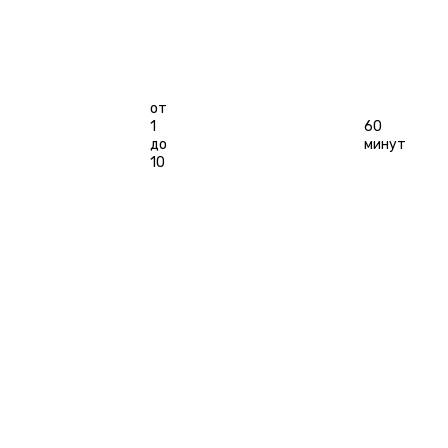
Гостей
от
1
60
до
минут
10
ЗАБРОНИРОВАТЬ
ОСТАВИТЬ ОТЗЫВ
ОСОБЕННОСТИ
ГАЛЕРЕЯ
РАСПИСАНИЕ
КАТЕГОРИИ
ОТЗЫВЫ
БО