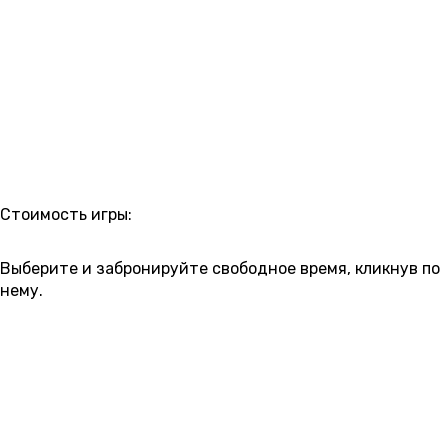
РАСПИСАНИЕ
Стоимость игры:
2 500 ₽
3 000 ₽
Выберите и забронируйте свободное время, кликнув по
нему.
7 АВГУСТА
пятница
10:00
11:20
12:40
14:00
15:20
16:40
18:00
2 500 ₽
2 500 ₽
2 500 ₽
2 500 ₽
2 500 ₽
2 500 ₽
2 500 ₽
19:20
20:40
22:00
23:20
2 500 ₽
2 500 ₽
2 500 ₽
2 500 ₽